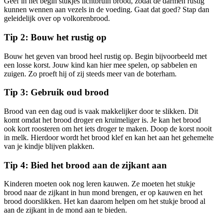
Geef in het begin stukjes lichtbruin brood, zodat de darmen rustig
kunnen wennen aan vezels in de voeding. Gaat dat goed? Stap dan
geleidelijk over op volkorenbrood.
Tip 2: Bouw het rustig op
Bouw het geven van brood heel rustig op. Begin bijvoorbeeld met
een losse korst. Jouw kind kan hier mee spelen, op sabbelen en
zuigen. Zo proeft hij of zij steeds meer van de boterham.
Tip 3: Gebruik oud brood
Brood van een dag oud is vaak makkelijker door te slikken. Dit
komt omdat het brood droger en kruimeliger is. Je kan het brood
ook kort roosteren om het iets droger te maken. Doop de korst nooit
in melk. Hierdoor wordt het brood klef en kan het aan het gehemelte
van je kindje blijven plakken.
Tip 4: Bied het brood aan de zijkant aan
Kinderen moeten ook nog leren kauwen. Ze moeten het stukje
brood naar de zijkant in hun mond brengen, er op kauwen en het
brood doorslikken. Het kan daarom helpen om het stukje brood al
aan de zijkant in de mond aan te bieden.