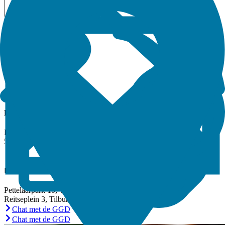
Telefoonnummer
088 368 7000
Email
contact@ggdhvb.nl
Postadres
Postbus 3024
5003 DA Tilburg
Bezoekadres
Pettelaarpark 10, 's-Hertogenbosch
Reitseplein 3, Tilburg
Chat met de GGD
Chat met de GGD