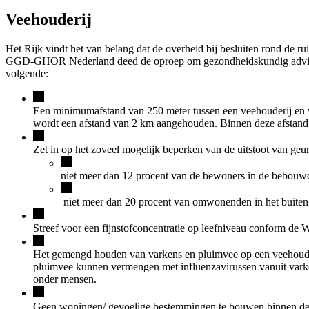
Veehouderij
Het Rijk vindt het van belang dat de overheid bij besluiten rond de
GGD-GHOR Nederland deed de oproep om gezondheidskundig advies te
volgende:
Een minimumafstand van 250 meter tussen een veehouderij en 
wordt een afstand van 2 km aangehouden. Binnen deze afstand 
Zet in op het zoveel mogelijk beperken van de uitstoot van geu
niet meer dan 12 procent van de bewoners in de bebouw
niet meer dan 20 procent van omwonenden in het buiteng
Streef voor een fijnstofconcentratie op leefniveau conform d
Het gemengd houden van varkens en pluimvee op een veehouderi
pluimvee kunnen vermengen met influenzavirussen vanuit varken
onder mensen.
Geen woningen/ gevoelige bestemmingen te bouwen binnen de en