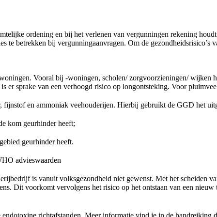
 ruimtelijke ordening en bij het verlenen van vergunningen rekening h
 betrekken bij vergunningaanvragen. Om de gezondheidsrisico’s van
woningen. Vooral bij -woningen, scholen/ zorgvoorzieningen/ wijken 
is er sprake van een verhoogd risico op longontsteking. Voor pluimvee
r, fijnstof en ammoniak veehouderijen. Hierbij gebruikt de GGD het uit
de kom geurhinder heeft;
ebied geurhinder heeft.
e WHO advieswaarden
jbedrijf is vanuit volksgezondheid niet gewenst. Met het scheiden va
s. Dit voorkomt vervolgens het risico op het ontstaan van een nieuw ty
dotoxine richtafstanden. Meer informatie vind je in de handreiking 