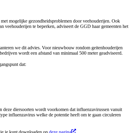
oudt met mogelijke gezondheidsproblemen door veehouderijen. Ook
 veehouderijen te beperken, adviseert de GGD haar gemeenten het
hanteren we dit advies. Voor nieuwbouw rondom geitenhouderijen
bedrijven wordt een afstand van minimaal 500 meter geadviseerd.
gangspunt dat:
n deze diersoorten wordt voorkomen dat influenzavirussen vanuit
pe influenzavirus welke de potentie heeft om te gaan circuleren
die je kunt downloaden op
deze pagina
.