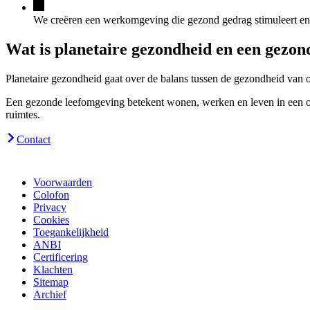
We creëren een werkomgeving die gezond gedrag stimuleert en v
Wat is planetaire gezondheid en een gezo
Planetaire gezondheid gaat over de balans tussen de gezondheid van o
Een gezonde leefomgeving betekent wonen, werken en leven in een omg
ruimtes.
Contact
Voorwaarden
Colofon
Privacy
Cookies
Toegankelijkheid
ANBI
Certificering
Klachten
Sitemap
Archief