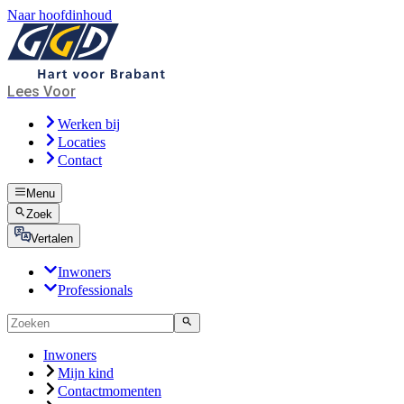
Naar hoofdinhoud
Lees Voor
Werken bij
Locaties
Contact
Menu
Zoek
Vertalen
Inwoners
Professionals
Inwoners
Mijn kind
Contact­momenten