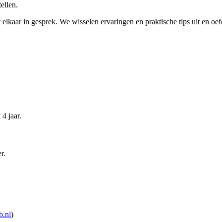
ellen.
lkaar in gesprek. We wisselen ervaringen en praktische tips uit en o
4 jaar.
r.
b.nl
)