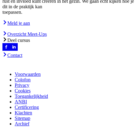
rust en invloed kunt creëren in het gezin. We gaan echt kijken hoe je
dit in de praktijk kan
toepassen.
Meld je aan
Overzicht Meet-Ups
Deel cursus
Contact
Voorwaarden
Colofon
Privacy
Cookies
Toegankelijkheid
ANBI
Certificering
Klachten
Sitemap
Archief