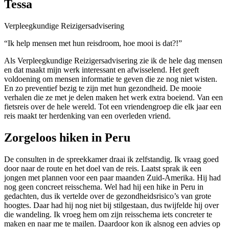
Tessa
Verpleegkundige Reizigersadvisering
“Ik help mensen met hun reisdroom, hoe mooi is dat?!”
Als Verpleegkundige Reizigersadvisering zie ik de hele dag mensen
en dat maakt mijn werk interessant en afwisselend. Het geeft
voldoening om mensen informatie te geven die ze nog niet wisten.
En zo preventief bezig te zijn met hun gezondheid. De mooie
verhalen die ze met je delen maken het werk extra boeiend. Van een
fietsreis over de hele wereld. Tot een vriendengroep die elk jaar een
reis maakt ter herdenking van een overleden vriend.
Zorgeloos hiken in Peru
De consulten in de spreekkamer draai ik zelfstandig. Ik vraag goed
door naar de route en het doel van de reis. Laatst sprak ik een
jongen met plannen voor een paar maanden Zuid-Amerika. Hij had
nog geen concreet reisschema. Wel had hij een hike in Peru in
gedachten, dus ik vertelde over de gezondheidsrisico’s van grote
hoogtes. Daar had hij nog niet bij stilgestaan, dus twijfelde hij over
die wandeling. Ik vroeg hem om zijn reisschema iets concreter te
maken en naar me te mailen. Daardoor kon ik alsnog een advies op