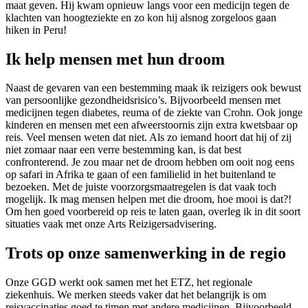
maat geven. Hij kwam opnieuw langs voor een medicijn tegen de
klachten van hoogteziekte en zo kon hij alsnog zorgeloos gaan
hiken in Peru!
Ik help mensen met hun droom
Naast de gevaren van een bestemming maak ik reizigers ook bewust
van persoonlijke gezondheidsrisico’s. Bijvoorbeeld mensen met
medicijnen tegen diabetes, reuma of de ziekte van Crohn. Ook jonge
kinderen en mensen met een afweerstoornis zijn extra kwetsbaar op
reis. Veel mensen weten dat niet. Als zo iemand hoort dat hij of zij
niet zomaar naar een verre bestemming kan, is dat best
confronterend. Je zou maar net de droom hebben om ooit nog eens
op safari in Afrika te gaan of een familielid in het buitenland te
bezoeken. Met de juiste voorzorgsmaatregelen is dat vaak toch
mogelijk. Ik mag mensen helpen met die droom, hoe mooi is dat?!
Om hen goed voorbereid op reis te laten gaan, overleg ik in dit soort
situaties vaak met onze Arts Reizigersadvisering.
Trots op onze samenwerking in de regio
Onze GGD werkt ook samen met het ETZ, het regionale
ziekenhuis. We merken steeds vaker dat het belangrijk is om
reisvaccinaties goed te timen met andere medicijnen. Bijvoorbeeld